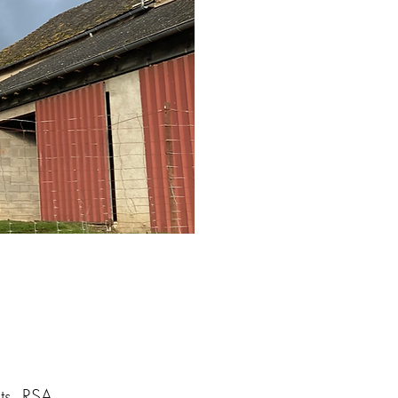
€
nts, RSA