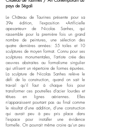
Château de Taurines / Art Contemporain au
pays de Ségali
Le Château de Taurines présente pour sa
39e édition, l’exposition «Artificielle
apesanteur» de Nicolas Sanhes, qui
rassemble pour la première fois un grand
nombre de peintures, une sélection des
quatre dernières années: 55 toiles et 10
sculptures de moyen format. Connu pour ses
sculptures monumentales, l’artiste crée des
oeuvres abstraites au formalisme singulier
qui utilisent un répertoire de formes épurées.
La sculpture de Nicolas Sanhes relève le
défi de la construction, quand on sait le
travail qu’il faut à chaque fois pour
transformer ces poutrelles d’acier lourdes et
têtues en lignes aériennes. Elles
n’apparaissent pourtant pas au final comme
le résultat d’une addition, d’une construction
qui aurait peu à peu pris place dans
l’espace pour installer une évidence
formelle. On pourrait même croire qu’un peu