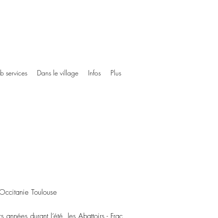
ub services
Dans le village
Infos
Plus
 Occitanie Toulouse
 années durant l’été, les Abattoirs - Frac