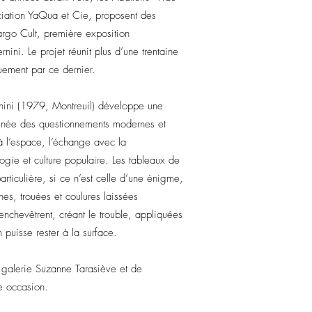
ciation YaQua et Cie, proposent des
rgo Cult, première exposition
ni. Le projet réunit plus d’une trentaine
uement par ce dernier.
nini (1979, Montreuil) développe une
régnée des questionnements modernes et
à l’espace, l’échange avec la
ologie et culture populaire. Les tableaux de
rticulière, si ce n’est celle d’une énigme,
es, trouées et coulures laissées
enchevêtrent, créant le trouble, appliquées
 puisse rester à la surface.
 galerie Suzanne Tarasiève et de
te occasion.