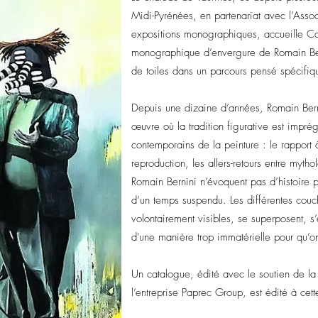
Midi-Pyrénées, en partenariat avec l’Asso
expositions monographiques, accueille Ca
monographique d’envergure de Romain Berni
de toiles dans un parcours pensé spécifiq
Depuis une dizaine d’années, Romain Ber
œuvre où la tradition figurative est imp
contemporains de la peinture : le rapport 
reproduction, les allers-retours entre myth
Romain Bernini n’évoquent pas d’histoire pa
d’un temps suspendu. Les différentes couch
volontairement visibles, se superposent, s’
d'une manière trop immatérielle pour qu’on
Un catalogue, édité avec le soutien de la
l’entreprise Paprec Group, est édité à cet