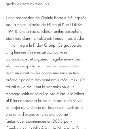
quelques gamins assoupis.
Cette proposition de Virginie Barré a été inspirée
par la vie et l’histoire de Hilma af Klint
(1862-
1944)
, une artiste suédoise, anthroposophe et
pionnière dans l’art abstrait. Pendant ses études,
Hilma intègre le Friday Group. Ce groupe de
cinq femmes s’intéressait aux activités
paranormales et organisait régulièrement des
séances de spiritisme. Hilma entre en contact
avec un esprit qui lui donne une mission très
précise : peindre des peintures « médiums ». Ce
travail qui a pour but la transmission d’un
message spirituel sera l’œuvre à laquelle Hilma
af Klint consacrera la majeure partie de sa vie.
Le projet du Château de Taurines s’inscrit dans
une série d’expositions, référencée au
fantastique, commencée en 2003 par «
Overlook » à la Villa Arson de Nice et au Parvis