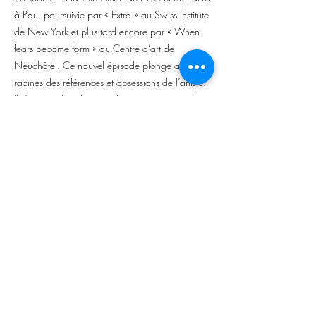
à Pau, poursuivie par « Extra » au Swiss Institute
de New York et plus tard encore par « When
fears become form » au Centre d’art de
Neuchâtel. Ce nouvel épisode plonge aux
racines des références et obsessions de l’artiste.
Il s’origine dans le genre fantastique, croise des
mascarades, traverse des réunions occultes. Il
s’agit de l’exposition personnelle la plus
importante consacrée à Virginie Barré où l’on
découvrira de nouvelles créations associées à
des œuvres récentes, ainsi qu’une édition
spécialement conçue pour l’occasion.
Ce projet fait écho à la présence de Virginie
Barré dans l’exposition Fantasmagoria présentée
à la grotte du Mas-d’Azil du 5 juin au 28
novembre. Pour la grotte, l’artiste a choisi de
présenter deux sculptures de la série « Les