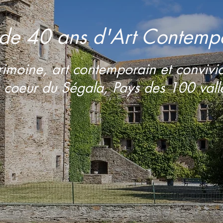
 de 40 ans d'Art Contemp
rimoine, art contemporain et convivia
 coeur du Ségala, Pays des 100 vall