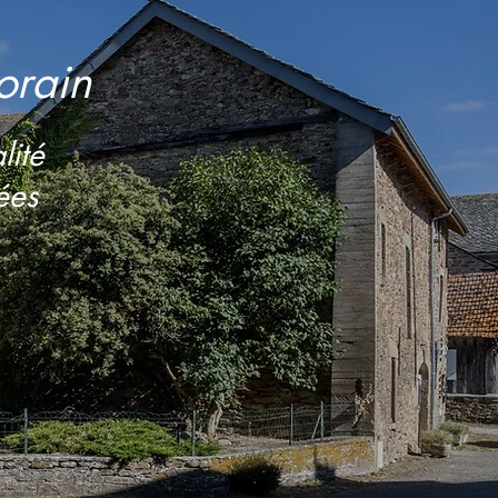
orain
lité
ées