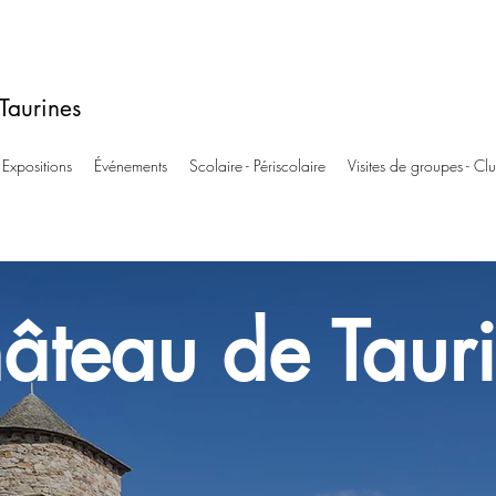
Taurines
Expositions
Événements
Scolaire - Périscolaire
Visites de groupes - Cl
âteau de Taur