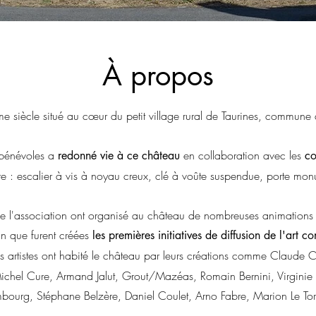
À propos
me siècle situé au cœur du petit village rural de Taurines, commune
 bénévoles a
en collaboration avec les
redonné vie à ce château
co
re : escalier à vis à noyau creux, clé à voûte suspendue, porte mo
s de l'association ont organisé au château de nombreuses animations cu
lan que furent créées
les premières initiatives de diffusion de l'art
artistes ont habité le château par leurs créations comme Claude Cla
chel Cure, Armand Jalut, Grout/Mazéas, Romain Bernini, Virginie
urg, Stéphane Belzère, Daniel Coulet, Arno Fabre, Marion Le Torr