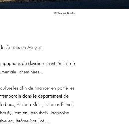
© Vincent Boutin
 de Centrès en Aveyron.
qui ont réalisé de
mpagnons du devoir
numentale, cheminées...
lturelles afin de financer en partie les
 contemporain dans le département de
rbous, Victoria Klotz, Nicolas Primat,
 Barré, Damien Deroubaix, Françoise
ivellec, Jérôme Souillot …