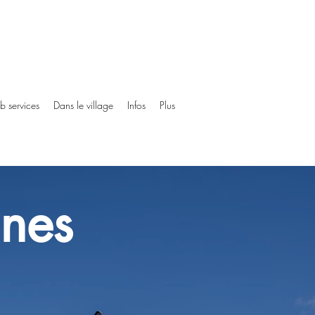
ub services
Dans le village
Infos
Plus
ines